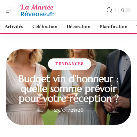
Activités
Célébration
Décoration
Planification
TENDANCES
Budget vin d’honneur :
quelle somme prévoir
pour votre réception ?
23/01/2026