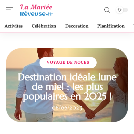
Activités
Célébration
Décoration
Planification
VOYAGE DE NOCES
Destination idéale lune
de miel : les plus
populaires en 2025 !
06/06/2025