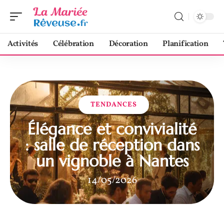
Activités
Célébration
Décoration
Planification
TENDANCES
Élégance et convivialité
: salle de réception dans
un vignoble à Nantes
14/05/2026