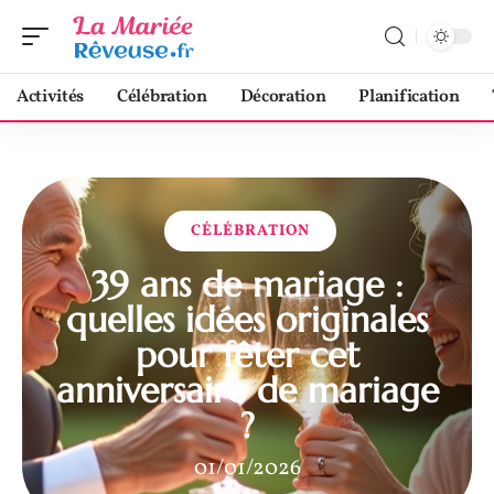
Activités
Célébration
Décoration
Planification
CÉLÉBRATION
39 ans de mariage :
quelles idées originales
pour fêter cet
anniversaire de mariage
?
01/01/2026