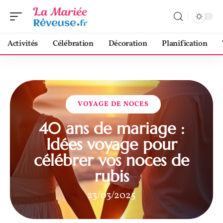
Activités
Célébration
Décoration
Planification
VOYAGE DE NOCES
40 ans de mariage :
Idées voyage pour
célébrer vos noces de
rubis
23/03/2025