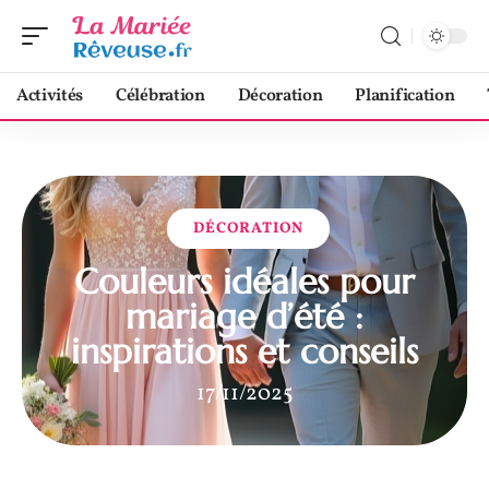
Activités
Célébration
Décoration
Planification
DÉCORATION
Couleurs idéales pour
mariage d’été :
inspirations et conseils
17/11/2025