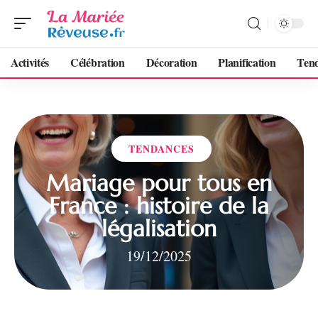
Activités
Célébration
Décoration
Planification
Ten
TENDANCES
Mariage pour tous en
France : histoire de la
légalisation
19/12/2025