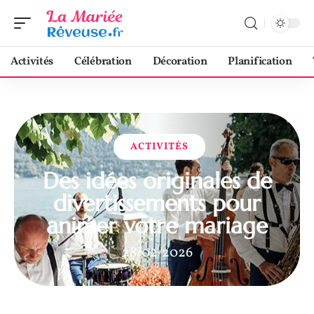
Activités
Célébration
Décoration
Planification
ACTIVITÉS
Des idées originales de
divertissements pour
animer votre mariage
28/02/2026