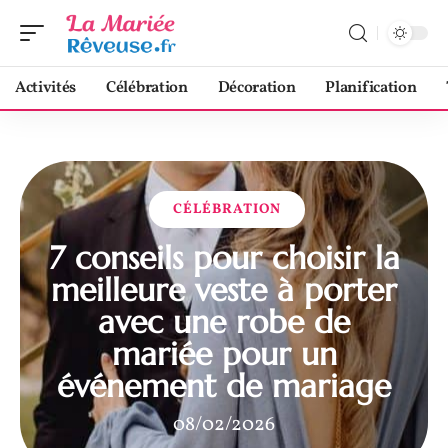
Activités
Célébration
Décoration
Planification
CÉLÉBRATION
7 conseils pour choisir la
meilleure veste à porter
avec une robe de
mariée pour un
événement de mariage
08/02/2026