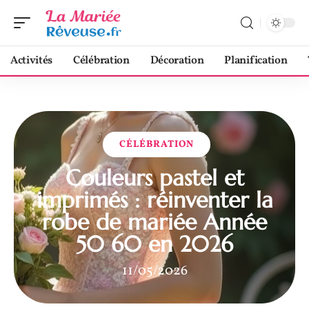
Activités
Célébration
Décoration
Planification
CÉLÉBRATION
Couleurs pastel et
imprimés : réinventer la
robe de mariée Année
50 60 en 2026
11/05/2026