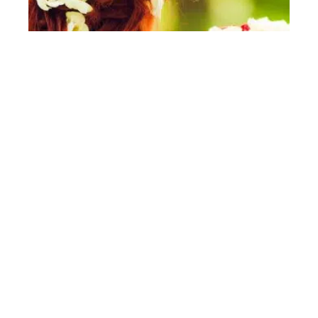
La décoration florale, un élément
essentiel de votre mariage
Contact
Mentions légales
Sitemap